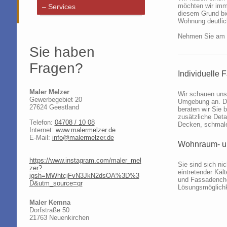
möchten wir imme
Services
diesem Grund bie
Wohnung deutlic
Nehmen Sie am b
Sie haben
Fragen?
Individuelle 
Maler Melzer
Wir schauen uns
Gewerbegebiet 20
Umgebung an. Da
27624 Geestland
beraten wir Sie 
zusätzliche Deta
Telefon:
04708 / 10 08
Decken, schmale
Internet:
www.malermelzer.de
E-Mail:
info@malermelzer.de
Wohnraum- u
https://www.instagram.com/maler_mel
Sie sind sich ni
zer?
eintretender Kä
igsh=MWhtcjFvN3JkN2dsOA%3D%3
und Fassadenche
D&utm_source=qr
Lösungsmöglichk
Maler Kemna
Dorfstraße 50
21763 Neuenkirchen