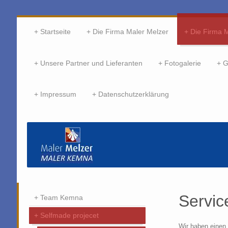
Startseite
Die Firma Maler Melzer
Die Firma 
Unsere Partner und Lieferanten
Fotogalerie
G
Impressum
Datenschutzerklärung
Servic
Team Kemna
Selfmade projecet
Wir haben einen 