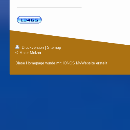
Druckversion
|
Sitemap
© Maler Melzer
Diese Homepage wurde mit
IONOS MyWebsite
erstellt.